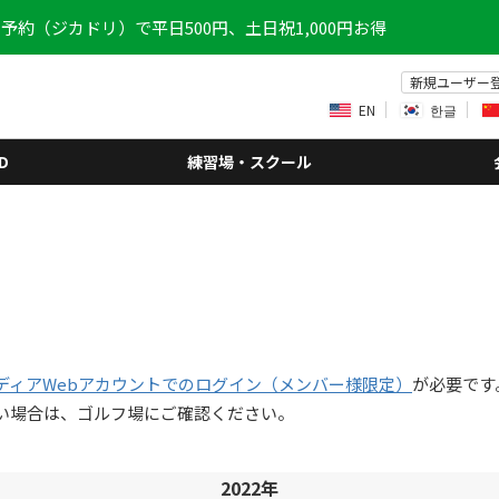
予約（ジカドリ）で平日500円、土日祝1,000円お得
新規ユーザー
EN
한글
D
練習場・スクール
ディアWebアカウントでのログイン（メンバー様限定）
が必要です
い場合は、ゴルフ場にご確認ください。
2022年