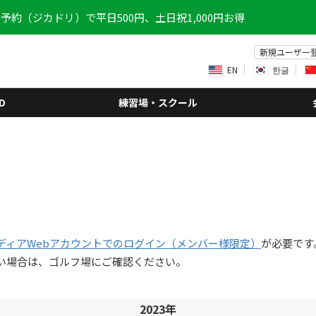
予約（ジカドリ）で平日500円、土日祝1,000円お得
新規ユーザー
EN
한글
D
練習場・スクール
ディアWebアカウントでのログイン（メンバー様限定）
が必要です
い場合は、ゴルフ場にご確認ください。
2023年