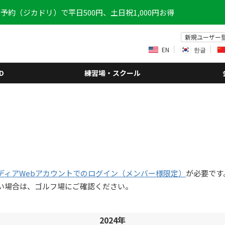
予約（ジカドリ）で平日500円、土日祝1,000円お得
新規ユーザー
EN
한글
D
練習場・スクール
ディアWebアカウントでのログイン（メンバー様限定）
が必要です
い場合は、ゴルフ場にご確認ください。
2024年