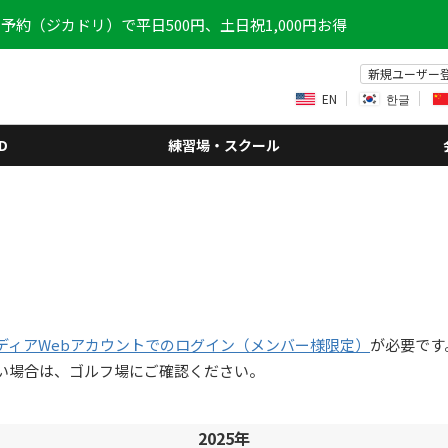
予約（ジカドリ）で平日500円、土日祝1,000円お得
新規ユーザー
EN
한글
D
練習場・スクール
ディアWebアカウントでのログイン（メンバー様限定）
が必要です
い場合は、ゴルフ場にご確認ください。
2025年