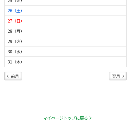
25（金）
26（土）
27（日）
28（月）
29（火）
30（水）
31（木）
前月
翌月
マイページトップに戻る