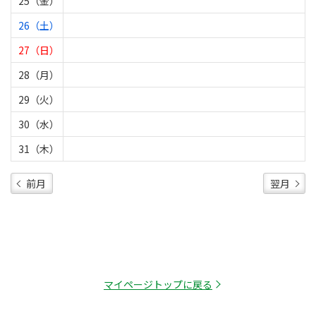
25（金）
26（土）
27（日）
28（月）
29（火）
30（水）
31（木）
前月
翌月
マイページトップに戻る