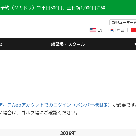
予約（ジカドリ）で平日500円、土日祝1,000円お得
新規ユーザー
EN
한글
D
練習場・スクール
ディアWebアカウントでのログイン（メンバー様限定）
が必要です
い場合は、ゴルフ場にご確認ください。
2026年