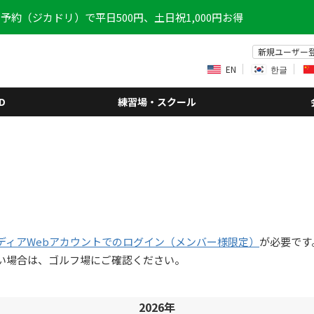
予約（ジカドリ）で平日500円、土日祝1,000円お得
新規ユーザー
EN
한글
D
練習場・スクール
ディアWebアカウントでのログイン（メンバー様限定）
が必要です
い場合は、ゴルフ場にご確認ください。
2026年