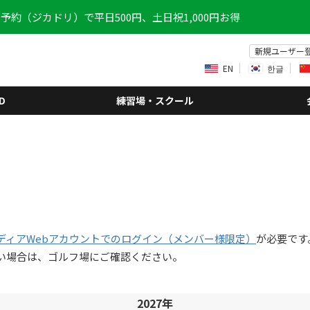
予約（ジカドリ）で平日500円、土日祝1,000円お得
新規ユーザー
EN
한글
D
練習場・スクール
ディアWebアカウントでのログイン（メンバー様限定）
が必要です
い場合は、ゴルフ場にご確認ください。
2027年