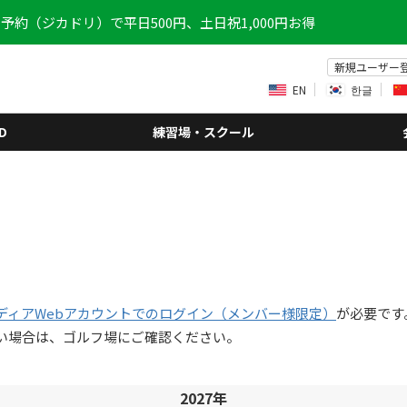
予約（ジカドリ）で平日500円、土日祝1,000円お得
新規ユーザー
EN
한글
D
練習場・スクール
ディアWebアカウントでのログイン（メンバー様限定）
が必要です
い場合は、ゴルフ場にご確認ください。
2027年