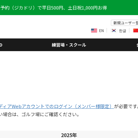
予約（ジカドリ）で平日500円、土日祝1,000円お得
新規ユーザー
EN
한글
D
練習場・スクール
ディアWebアカウントでのログイン（メンバー様限定）
が必要です
い場合は、ゴルフ場にご確認ください。
2025年