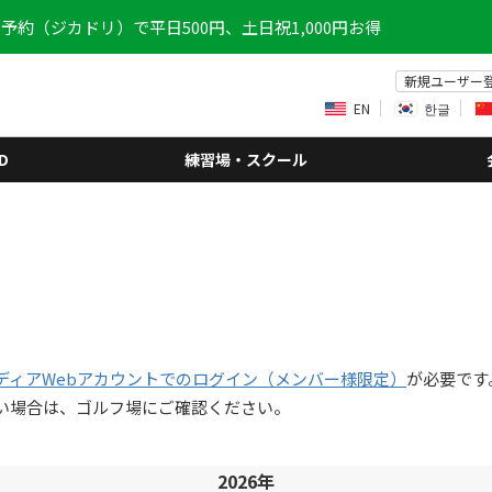
予約（ジカドリ）で平日500円、土日祝1,000円お得
新規ユーザー
EN
한글
D
練習場・スクール
ディアWebアカウントでのログイン（メンバー様限定）
が必要です
い場合は、ゴルフ場にご確認ください。
2026年