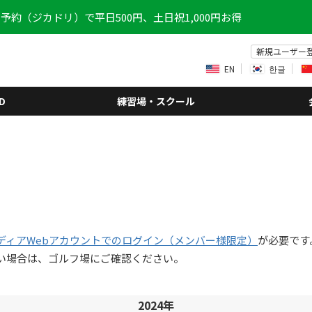
予約（ジカドリ）で平日500円、土日祝1,000円お得
新規ユーザー
EN
한글
D
練習場・スクール
ディアWebアカウントでのログイン（メンバー様限定）
が必要です
い場合は、ゴルフ場にご確認ください。
2024年