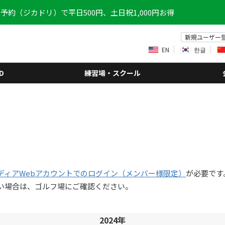
予約（ジカドリ）で平日500円、土日祝1,000円お得
新規ユーザー
EN
한글
D
練習場・スクール
ディアWebアカウントでのログイン（メンバー様限定）
が必要です
い場合は、ゴルフ場にご確認ください。
2024年