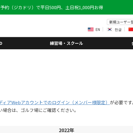
予約（ジカドリ）で平日500円、土日祝1,000円お得
新規ユーザー
EN
한글
D
練習場・スクール
ディアWebアカウントでのログイン（メンバー様限定）
が必要です
い場合は、ゴルフ場にご確認ください。
2022年