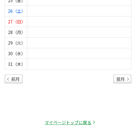
25（金）
26（土）
27（日）
28（月）
29（火）
30（水）
31（木）
前月
翌月
マイページトップに戻る