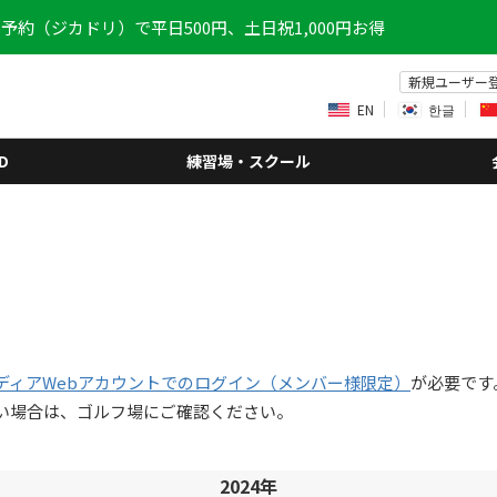
予約（ジカドリ）で平日500円、土日祝1,000円お得
新規ユーザー
EN
한글
D
練習場・スクール
ディアWebアカウントでのログイン（メンバー様限定）
が必要です
い場合は、ゴルフ場にご確認ください。
2024年