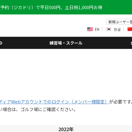
予約（ジカドリ）で平日500円、土日祝1,000円お得
新規ユーザー
EN
한글
D
練習場・スクール
ディアWebアカウントでのログイン（メンバー様限定）
が必要です
い場合は、ゴルフ場にご確認ください。
2022年