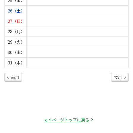
25（金）
26（土）
27（日）
28（月）
29（火）
30（水）
31（木）
前月
翌月
マイページトップに戻る