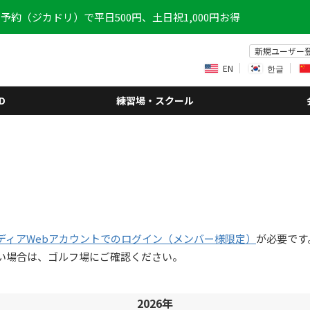
予約（ジカドリ）で平日500円、土日祝1,000円お得
新規ユーザー
EN
한글
D
練習場・スクール
ディアWebアカウントでのログイン（メンバー様限定）
が必要です
い場合は、ゴルフ場にご確認ください。
2026年