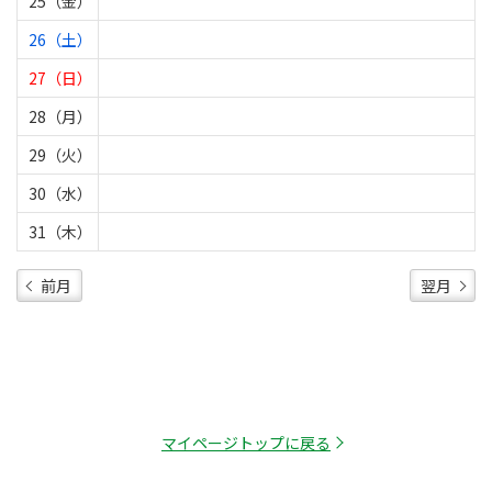
25（金）
26（土）
27（日）
28（月）
29（火）
30（水）
31（木）
前月
翌月
マイページトップに戻る