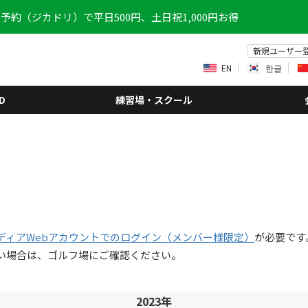
予約（ジカドリ）で平日500円、土日祝1,000円お得
新規ユーザー
EN
한글
D
練習場・スクール
ディアWebアカウントでのログイン（メンバー様限定）
が必要です
い場合は、ゴルフ場にご確認ください。
2023年