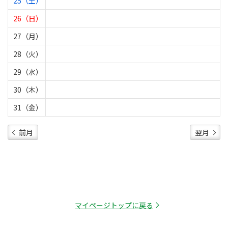
25（土）
26（日）
27（月）
28（火）
29（水）
30（木）
31（金）
前月
翌月
マイページトップに戻る