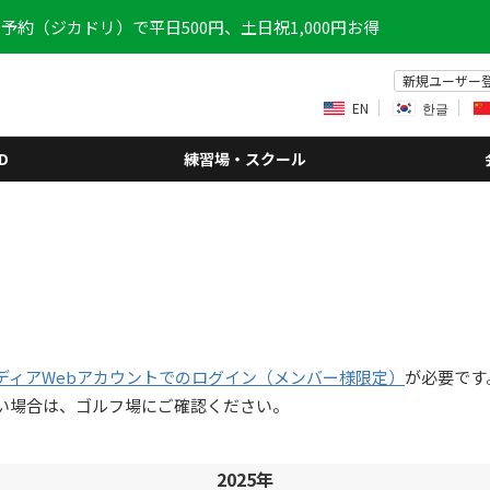
予約（ジカドリ）で平日500円、土日祝1,000円お得
新規ユーザー
EN
한글
D
練習場・スクール
ディアWebアカウントでのログイン（メンバー様限定）
が必要です
い場合は、ゴルフ場にご確認ください。
2025年