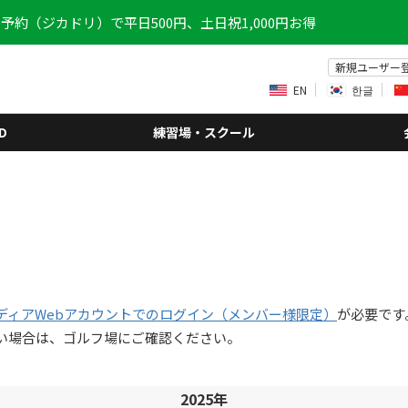
予約（ジカドリ）で平日500円、土日祝1,000円お得
新規ユーザー
EN
한글
D
練習場・スクール
ディアWebアカウントでのログイン（メンバー様限定）
が必要です
い場合は、ゴルフ場にご確認ください。
2025年