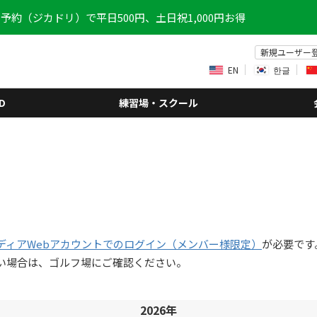
予約（ジカドリ）で平日500円、土日祝1,000円お得
新規ユーザー
EN
한글
D
練習場・スクール
ディアWebアカウントでのログイン（メンバー様限定）
が必要です
い場合は、ゴルフ場にご確認ください。
2026年