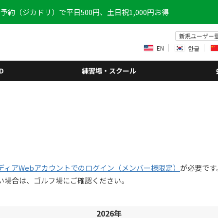
予約（ジカドリ）で平日500円、土日祝1,000円お得
新規ユーザー
EN
한글
D
練習場・スクール
ディアWebアカウントでのログイン（メンバー様限定）
が必要です
い場合は、ゴルフ場にご確認ください。
2026年