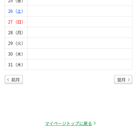
25（金）
26（土）
27（日）
28（月）
29（火）
30（水）
31（木）
前月
翌月
マイページトップに戻る