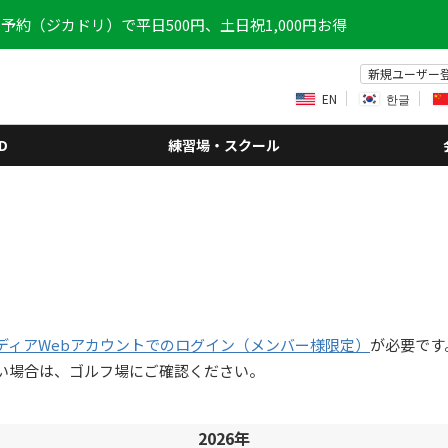
予約（ジカドリ）で平日500円、土日祝1,000円お得
新規ユーザー
EN
한글
D
練習場・スクール
ディアWebアカウントでのログイン（メンバー様限定）
が必要です
い場合は、ゴルフ場にご確認ください。
2026年