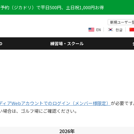
予約（ジカドリ）で平日500円、土日祝1,000円お得
新規ユーザー
EN
한글
D
練習場・スクール
ディアWebアカウントでのログイン（メンバー様限定）
が必要です
い場合は、ゴルフ場にご確認ください。
2026年