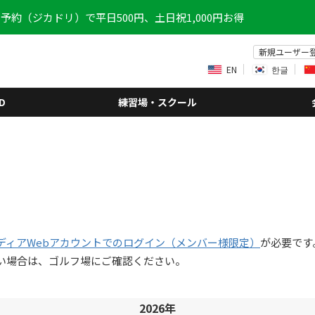
予約（ジカドリ）で平日500円、土日祝1,000円お得
新規ユーザー
EN
한글
D
練習場・スクール
ディアWebアカウントでのログイン（メンバー様限定）
が必要です
い場合は、ゴルフ場にご確認ください。
2026年