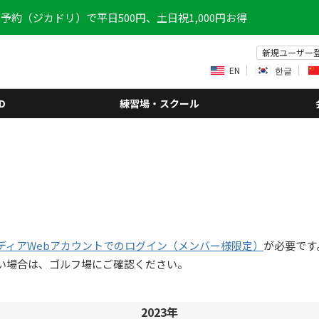
予約（ジカドリ）で平日500円、土日祝1,000円お得
新規ユーザー
EN
한글
D
練習場・スクール
ディアWebアカウントでのログイン（メンバー様限定）
が必要です
い場合は、ゴルフ場にご確認ください。
2023年