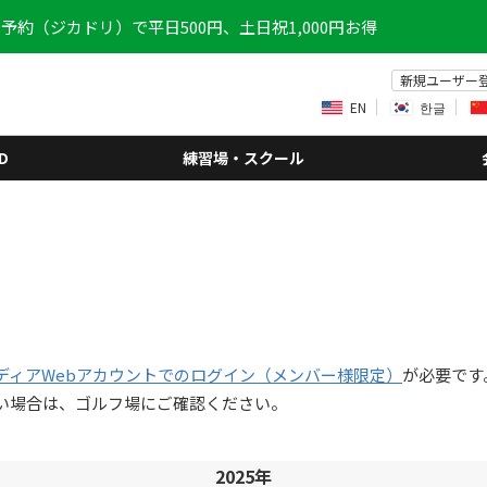
予約（ジカドリ）で平日500円、土日祝1,000円お得
新規ユーザー
EN
한글
D
練習場・スクール
ディアWebアカウントでのログイン（メンバー様限定）
が必要です
い場合は、ゴルフ場にご確認ください。
2025年