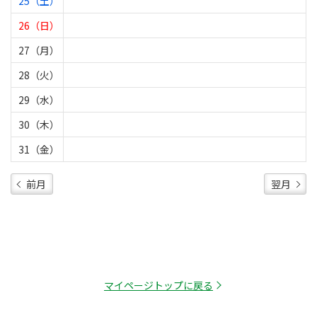
25（土）
26（日）
27（月）
28（火）
29（水）
30（木）
31（金）
前月
翌月
マイページトップに戻る