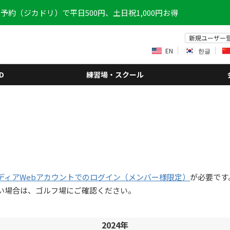
予約（ジカドリ）で平日500円、土日祝1,000円お得
新規ユーザー
EN
한글
D
練習場・スクール
ディアWebアカウントでのログイン（メンバー様限定）
が必要です
い場合は、ゴルフ場にご確認ください。
2024年