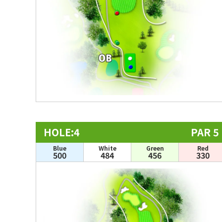
HOLE:4
PAR 5
Blue
White
Green
Red
500
484
456
330