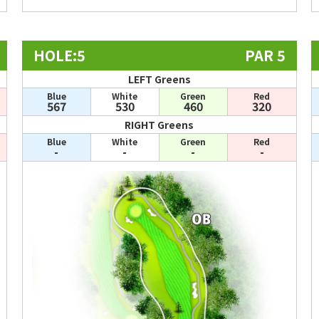
HOLE:5
PAR 5
LEFT Greens
Blue
White
Green
Red
567
530
460
320
RIGHT Greens
Blue
White
Green
Red
-
-
-
-