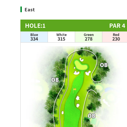
East
HOLE:1
PAR 4
Blue
White
Green
Red
334
315
278
230