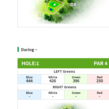
During ~
HOLE:1
PAR 4
LEFT Greens
Blue
White
Green
Red
444
426
396
250
RIGHT Greens
Blue
White
Green
Red
-
-
-
-