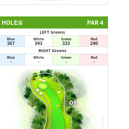
HOLE:6
PAR 4
LEFT Greens
Blue
White
Green
Red
367
343
333
240
RIGHT Greens
Blue
White
Green
Red
-
-
-
-