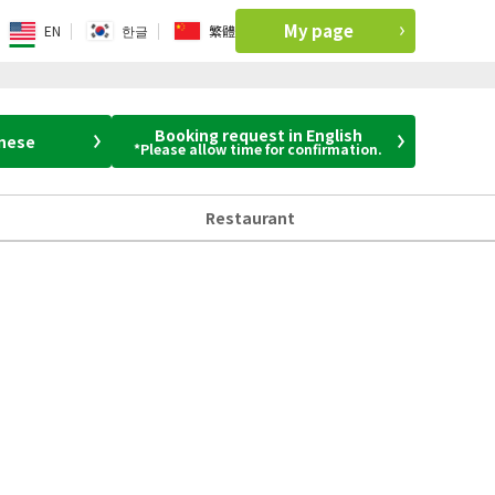
My page
EN
한글
繁體
Booking request in English
anese
*Please allow time for confirmation.
Restaurant