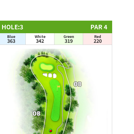
HOLE:3
PAR 4
Blue
White
Green
Red
363
342
319
220