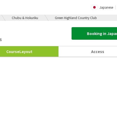
Japanese
Chubu & Hokuriku
Green Highland Country Club
Booking in Jap
6
Course
Layout
Access