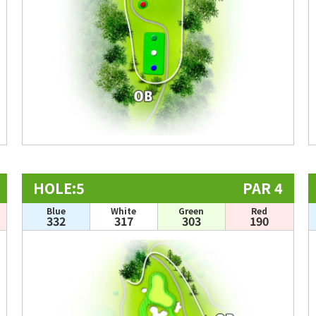
HOLE:5
PAR 4
Blue
White
Green
Red
332
317
303
190