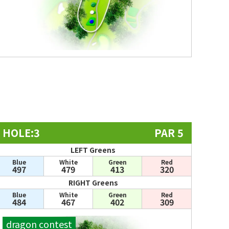
HOLE:3
PAR 5
LEFT Greens
Blue
White
Green
Red
497
479
413
320
RIGHT Greens
Blue
White
Green
Red
484
467
402
309
dragon contest