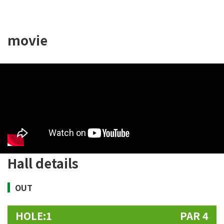
movie
Hall details
OUT
HOLE:1
PAR 4