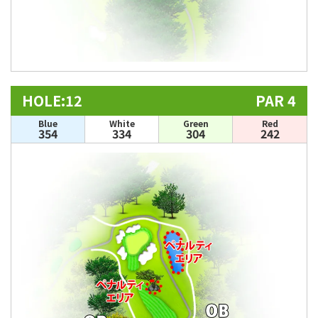
HOLE:12
PAR 4
Blue
White
Green
Red
354
334
304
242