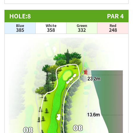
HOLE:8
PAR 4
Blue
White
Green
Red
385
358
332
248