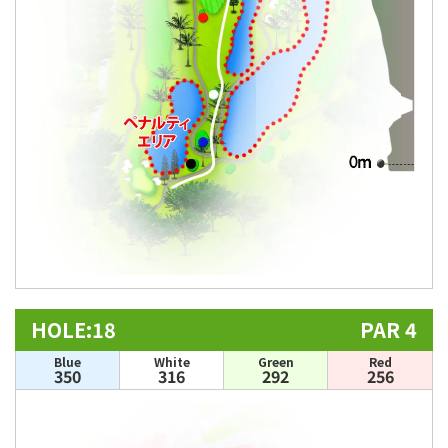
HOLE:18
PAR 4
Blue
White
Green
Red
350
316
292
256