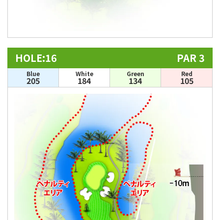
HOLE:16
PAR 3
Blue
White
Green
Red
205
184
134
105