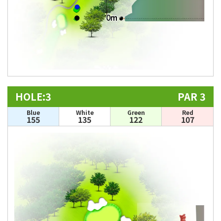
HOLE:3
PAR 3
Blue
White
Green
Red
155
135
122
107