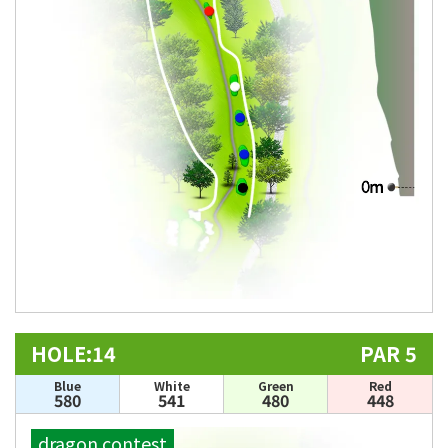
HOLE:14
PAR 5
Blue
White
Green
Red
580
541
480
448
dragon contest