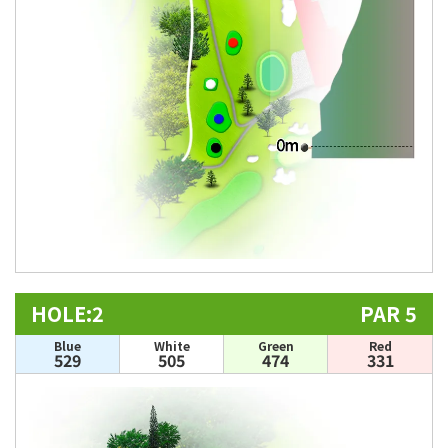
HOLE:2
PAR 5
Blue
White
Green
Red
529
505
474
331