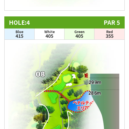
HOLE:4
PAR 5
Blue
White
Green
Red
415
405
405
355