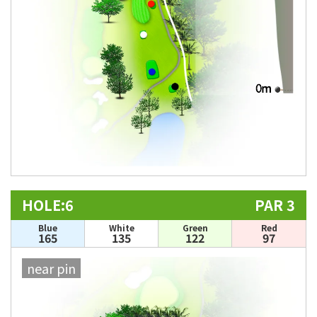
HOLE:6
PAR 3
Blue
White
Green
Red
165
135
122
97
near pin