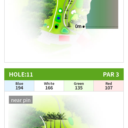
HOLE:11
PAR 3
Blue
White
Green
Red
194
166
135
107
near pin