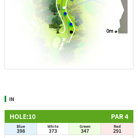
IN
HOLE:10
PAR 4
Blue
White
Green
Red
398
373
347
291