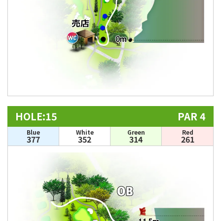
HOLE:15
PAR 4
Blue
White
Green
Red
377
352
314
261