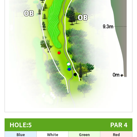
HOLE:5
PAR 4
Blue
White
Green
Red