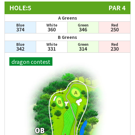
HOLE:5
PAR 4
A Greens
Blue
White
Green
Red
374
360
346
250
B Greens
Blue
White
Green
Red
342
331
314
230
dragon contest