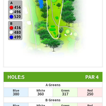
HOLE:5
PAR 4
A Greens
Blue
White
Green
Red
380
360
317
250
B Greens
Blue
White
Green
Red