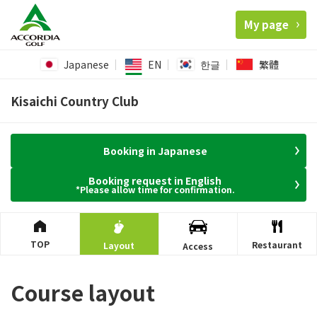
My page
Japanese
EN
한글
繁體
Kisaichi Country Club
Booking in Japanese
Booking request in English
*Please allow time for confirmation.
TOP
Restaurant
Layout
Access
Course layout