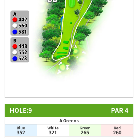
HOLE:9
PAR 4
A Greens
Blue
White
Green
Red
352
321
265
260