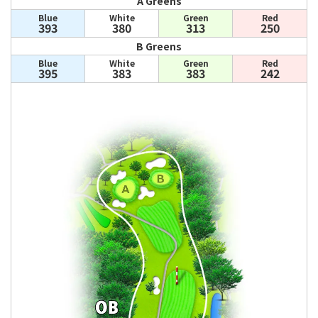
A Greens
Blue
White
Green
Red
393
380
313
250
B Greens
Blue
White
Green
Red
395
383
383
242