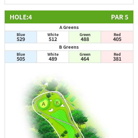
HOLE:4
PAR 5
A Greens
Blue
White
Green
Red
529
512
488
405
B Greens
Blue
White
Green
Red
505
489
464
381