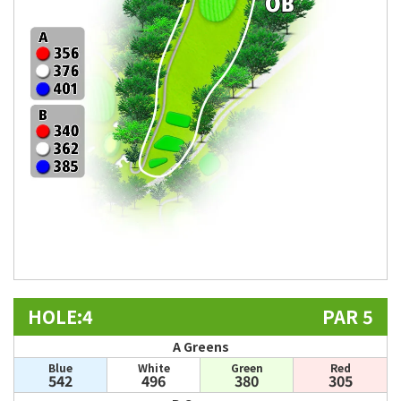
HOLE:4
PAR 5
A Greens
Blue
White
Green
Red
542
496
380
305