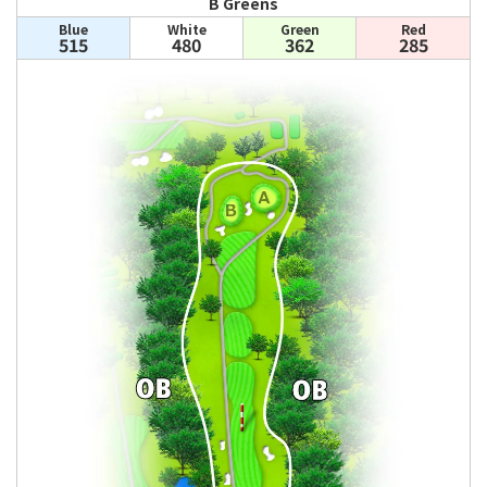
B Greens
Blue
White
Green
Red
515
480
362
285