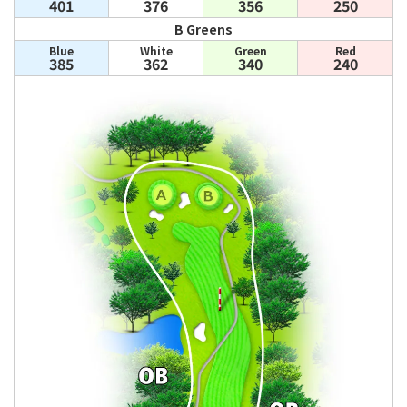
401
376
356
250
B Greens
Blue
White
Green
Red
385
362
340
240