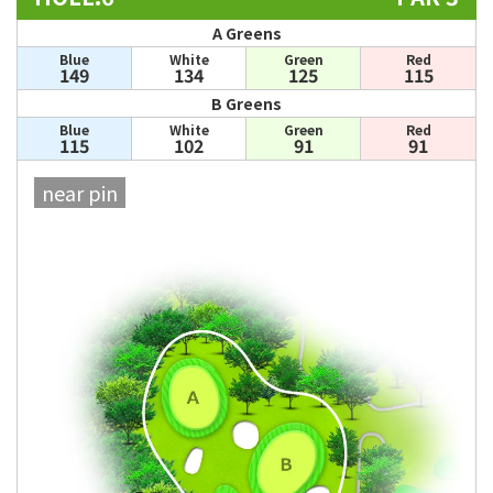
A Greens
Blue
White
Green
Red
149
134
125
115
B Greens
Blue
White
Green
Red
115
102
91
91
near pin