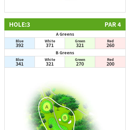
HOLE:3
PAR 4
A Greens
Blue
White
Green
Red
392
371
321
260
B Greens
Blue
White
Green
Red
341
321
270
200