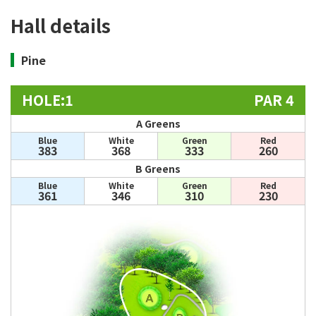
Hall details
Pine
HOLE:1
PAR 4
A Greens
Blue
White
Green
Red
383
368
333
260
B Greens
Blue
White
Green
Red
361
346
310
230