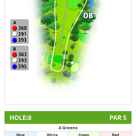
HOLE:8
PAR 5
A Greens
Blue
White
Green
Red