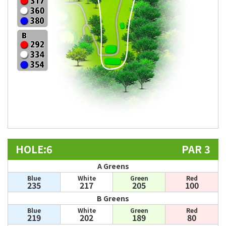
HOLE:6
PAR 3
A Greens
Blue
White
Green
Red
235
217
205
100
B Greens
Blue
White
Green
Red
219
202
189
80