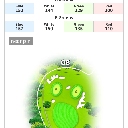
Blue
White
Green
Red
152
144
129
100
B Greens
Blue
White
Green
Red
157
150
135
110
near pin