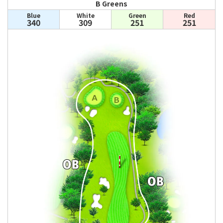
B Greens
Blue
White
Green
Red
340
309
251
251