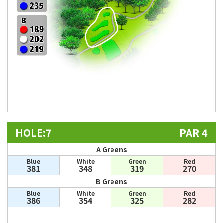
HOLE:7
PAR 4
A Greens
Blue
White
Green
Red
381
348
319
270
B Greens
Blue
White
Green
Red
386
354
325
282