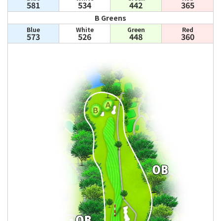
581
534
442
365
B Greens
Blue
White
Green
Red
573
526
448
360