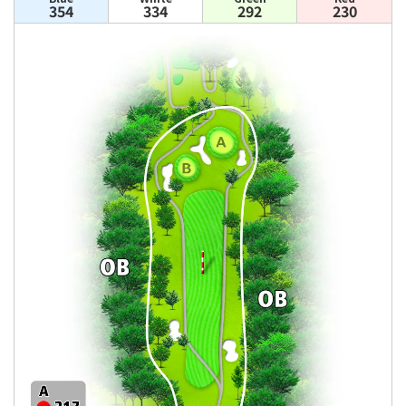
354
334
292
230