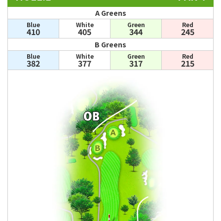
A Greens
Blue
White
Green
Red
410
405
344
245
B Greens
Blue
White
Green
Red
382
377
317
215