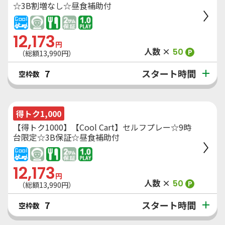
☆3B割増なし☆昼食補助付
12,173
円
人数 ×
50
P
（総額
13,990
円）
スタート時間
7
空枠数
得トク1,000
【得トク1000】【Cool Cart】セルフプレー☆9時
台限定☆3B保証☆昼食補助付
12,173
円
人数 ×
50
P
（総額
13,990
円）
スタート時間
7
空枠数