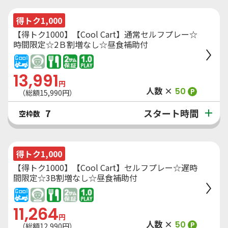
得トク1,000
【得トク1000】【Cool Cart】通常セルフプレー☆
時間限定☆2Ｂ割増なし☆昼食補助付
13,991
円
人数 ×
50
P
（総額
15,990
円）
スタート時間
7
空枠数
得トク1,000
【得トク1000】【Cool Cart】セルフプレー☆遅時
間限定☆3B割増なし☆昼食補助付
11,264
円
人数 ×
50
P
（総額
12,990
円）