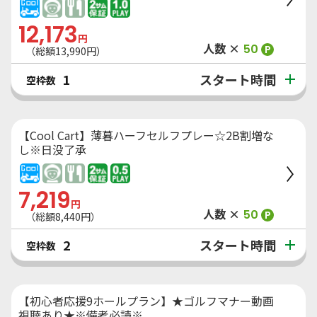
12,173
円
人数 ×
50
P
（総額
13,990
円）
スタート時間
1
空枠数
【Cool Cart】薄暮ハーフセルフプレー☆2B割増な
し※日没了承
7,219
円
人数 ×
50
P
（総額
8,440
円）
スタート時間
2
空枠数
【初心者応援9ホールプラン】★ゴルフマナー動画
視聴あり★※備考必読※