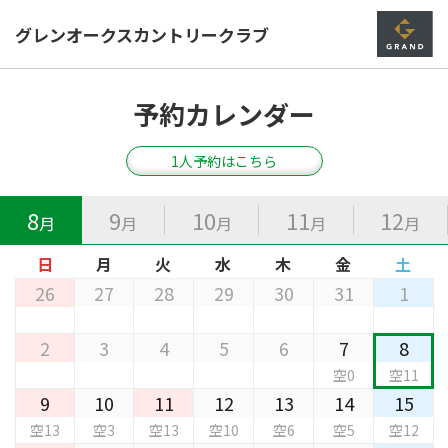
グレンオークスカントリークラブ
予約カレンダー
1人予約はこちら
8
9
10
11
12
月
月
月
月
月
日
月
火
水
木
金
土
26
27
28
29
30
31
1
2
3
4
5
6
7
8
空0
空11
9
10
11
12
13
14
15
空13
空3
空13
空10
空6
空5
空12