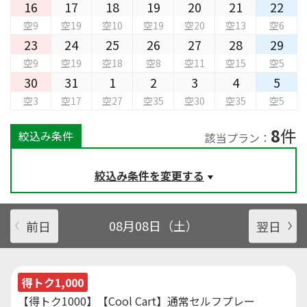
16
17
18
19
20
21
22
空9
空19
空10
空19
空20
空13
空6
23
24
25
26
27
28
29
空9
空19
空18
空8
空11
空15
空5
30
31
1
2
3
4
5
空3
空17
空27
空35
空30
空35
空5
8
件
絞込み条件
該当プラン：
絞込み条件を変更する
前日
08月08日（土）
翌日
得トク1,000
【得トク1000】【Cool Cart】通常セルフプレー