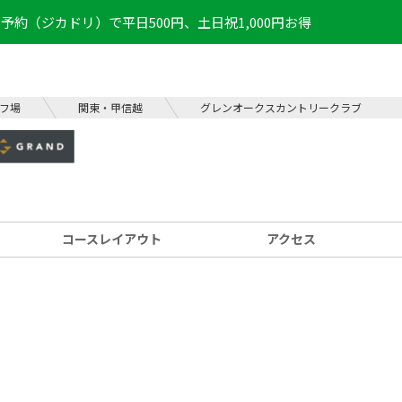
予約（ジカドリ）で平日500円、土日祝1,000円お得
フ場
関東・甲信越
グレンオークスカントリークラブ
コース
レイアウト
アクセス