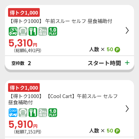
得トク1,000
【得トク1000】 午前スルー セルフ 昼食補助付
5,310
円
人数 ×
50
P
（総額
6,491
円）
スタート時間
2
空枠数
得トク1,000
【得トク1000】 【Cool Cart】午前スルー セルフ
昼食補助付
5,910
円
人数 ×
50
P
（総額
7,151
円）