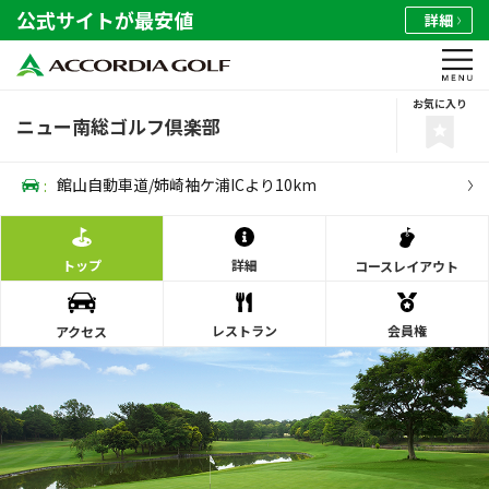
公式サイトが最安値
詳細
お気に入り
ニュー南総ゴルフ倶楽部
:
館山自動車道/姉崎袖ケ浦ICより10km
トップ
詳細
コース
レイアウト
レストラン
会員権
アクセス