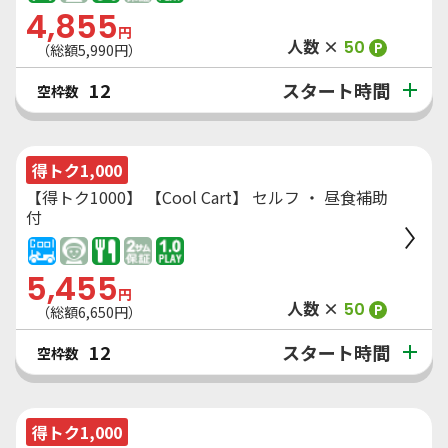
4,855
円
人数 ×
50
P
（総額
5,990
円）
スタート時間
12
空枠数
得トク1,000
【得トク1000】 【Cool Cart】 セルフ ・ 昼食補助
付
5,455
円
人数 ×
50
P
（総額
6,650
円）
スタート時間
12
空枠数
得トク1,000