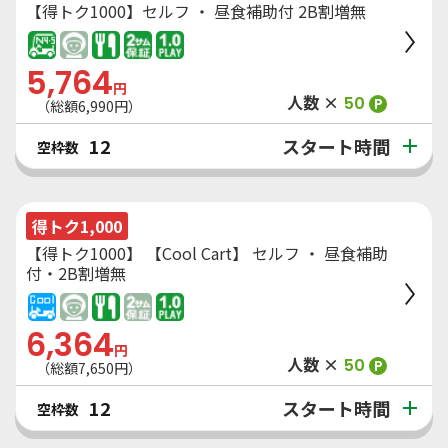
【得トク1000】セルフ ・ 昼食補助付 2B割増無
5,764
円
人数 ×
50
P
（総額
6,990
円）
スタート時間
12
空枠数
得トク1,000
【得トク1000】 【Cool Cart】 セルフ ・ 昼食補助
付・2B割増無
6,364
円
人数 ×
50
P
（総額
7,650
円）
スタート時間
12
空枠数