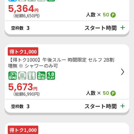
5,364
円
人数 ×
50
P
（総額
6,650
円）
スタート時間
3
空枠数
得トク1,000
【得トク1000】午後スルー 時間限定 セルフ 2B割
増無 ※ シャワーのみ可
5,673
円
人数 ×
50
P
（総額
6,990
円）
スタート時間
3
空枠数
得トク1,000