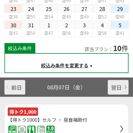
空50
空47
空40
空40
空54
空51
空42
23
24
25
26
27
28
29
空36
空55
空54
空49
空49
空52
空40
30
31
1
2
3
4
5
空42
空50
空47
空56
空49
空58
空41
10
件
絞込み条件
該当プラン：
絞込み条件を変更する
前日
08月07日（金）
翌日
得トク1,000
【得トク1000】セルフ ・ 昼食補助付