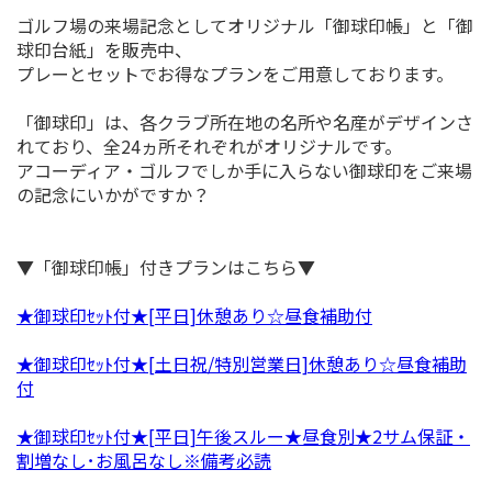
ゴルフ場の来場記念としてオリジナル「御球印帳」と「御
球印台紙」を販売中、
プレーとセットでお得なプランをご用意しております。
「御球印」は、各クラブ所在地の名所や名産がデザインさ
れており、全24ヵ所それぞれがオリジナルです。
アコーディア・ゴルフでしか手に入らない御球印をご来場
の記念にいかがですか？
▼「御球印帳」付きプランはこちら▼
★御球印ｾｯﾄ付★[平日]休憩あり☆昼食補助付
★御球印ｾｯﾄ付★[土日祝/特別営業日]休憩あり☆昼食補助
付
★御球印ｾｯﾄ付★[平日]午後スルー★昼食別★2サム保証・
割増なし･お風呂なし※備考必読