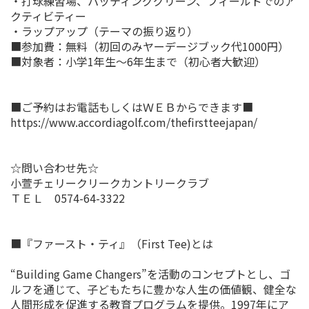
・打球練習場、パッティンググリーン、フィールドでのア
クティビティー
・ラップアップ（テーマの振り返り）
■参加費：無料（初回のみヤーデージブック代1000円）
■対象者：小学1年生～6年生まで（初心者大歓迎）
■ご予約はお電話もしくはＷＥＢからできます■
https://www.accordiagolf.com/thefirstteejapan/
☆問い合わせ先☆
小萱チェリークリークカントリークラブ
ＴＥＬ 0574-64-3322
■『ファースト・ティ』（First Tee)とは
“Building Game Changers”を活動のコンセプトとし、ゴ
ルフを通じて、子どもたちに豊かな人生の価値観、健全な
人間形成を促進する教育プログラムを提供。1997年にア