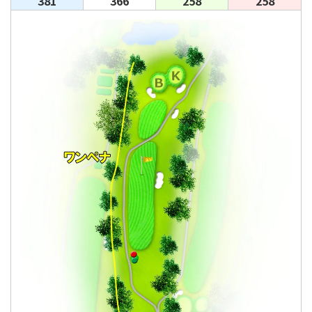
381
366
258
258