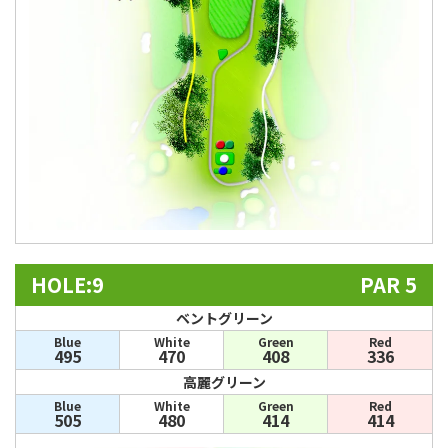
HOLE:9
PAR 5
ベントグリーン
Blue
White
Green
Red
495
470
408
336
高麗グリーン
Blue
White
Green
Red
505
480
414
414