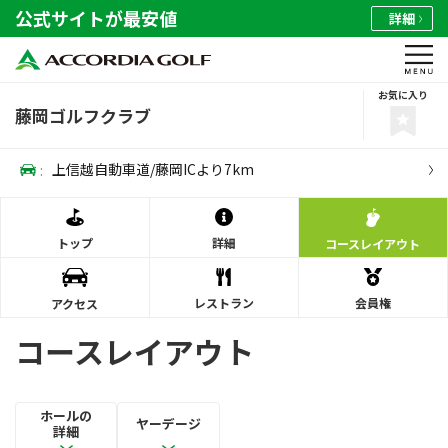
公式サイトが最安値
詳細
お気に入り
藤岡ゴルフクラブ
:
上信越自動車道/藤岡ICより7km
トップ
詳細
コース
レイアウト
レストラン
会員権
アクセス
コースレイアウト
ホールの
ヤーデージ
詳細