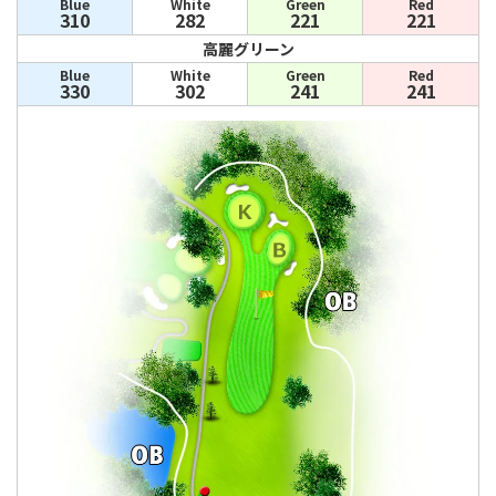
Blue
White
Green
Red
310
282
221
221
高麗グリーン
Blue
White
Green
Red
330
302
241
241