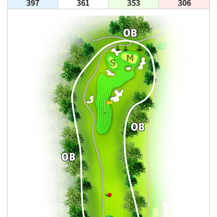
397
361
353
306