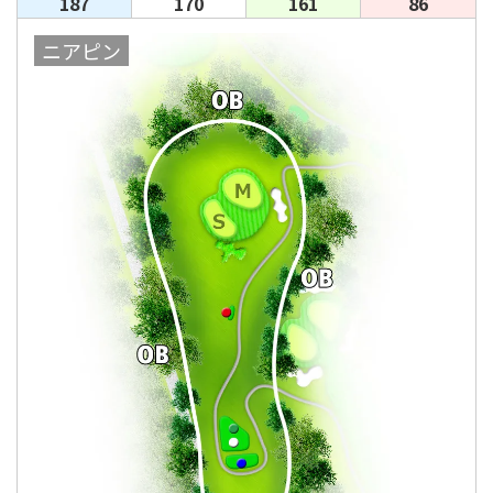
187
170
161
86
ニアピン