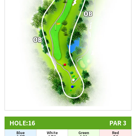
HOLE:16
PAR 3
Blue
White
Green
Red