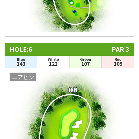
HOLE:6
PAR 3
Blue
White
Green
Red
143
122
107
105
ニアピン