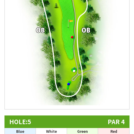
HOLE:5
PAR 4
Blue
White
Green
Red