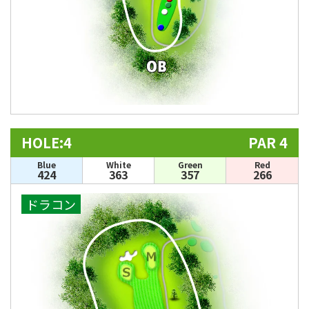
HOLE:4
PAR 4
Blue
White
Green
Red
424
363
357
266
ドラコン