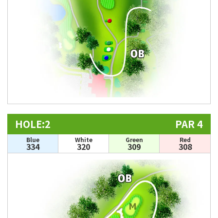
HOLE:2
PAR 4
Blue
White
Green
Red
334
320
309
308