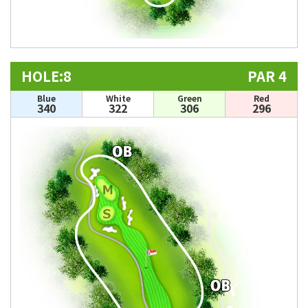
HOLE:8
PAR 4
Blue
White
Green
Red
340
322
306
296