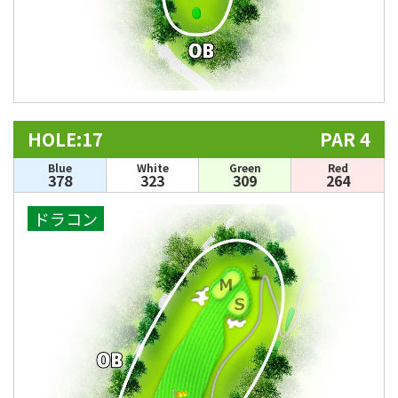
HOLE:17
PAR 4
Blue
White
Green
Red
378
323
309
264
ドラコン