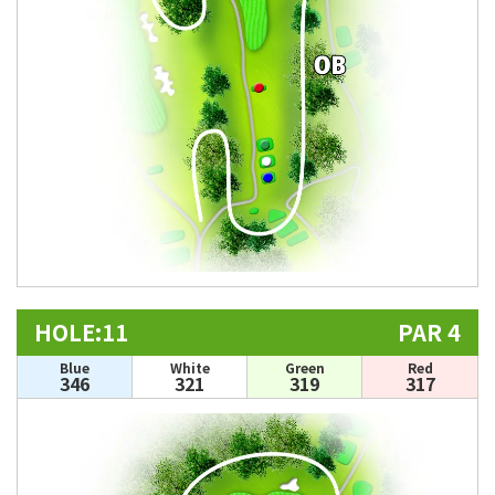
HOLE:11
PAR 4
Blue
White
Green
Red
346
321
319
317