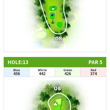
HOLE:13
PAR 5
Blue
White
Green
Red
456
442
426
374