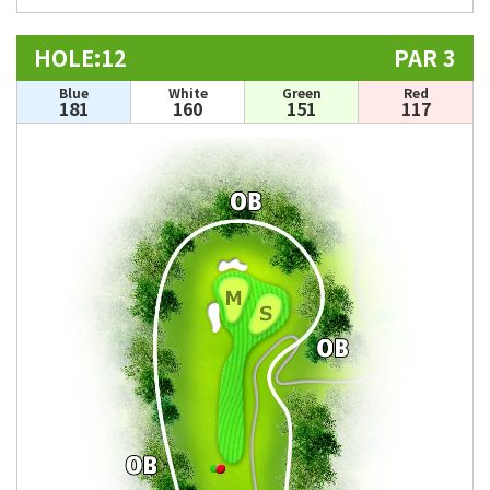
HOLE:12
PAR 3
Blue
White
Green
Red
181
160
151
117