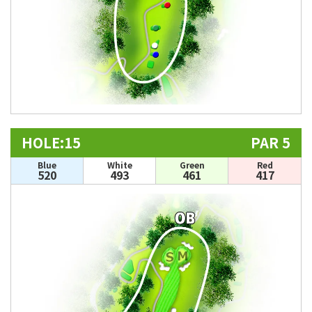
HOLE:15
PAR 5
Blue
White
Green
Red
520
493
461
417