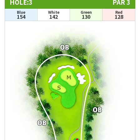
HOLE:3
PAR 3
Blue
White
Green
Red
154
142
130
128