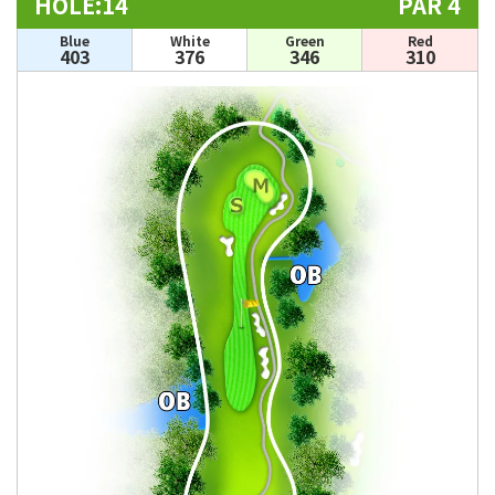
HOLE:14
PAR 4
Blue
White
Green
Red
403
376
346
310