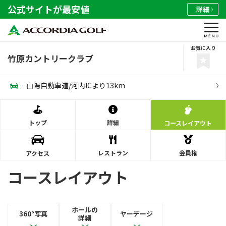
公式サイトが最安値
詳細
お気に入り
竹原カントリークラブ
:
山陽自動車道/河内ICより13km
トップ
詳細
コース
レイアウト
レストラン
会員権
アクセス
コースレイアウト
ホールの
360°写真
ヤーデージ
詳細