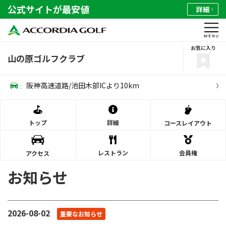
公式サイトが最安値
詳細
お気に入り
山の原ゴルフクラブ
:
阪神高速道路/池田木部ICより10km
トップ
詳細
コース
レイアウト
レストラン
会員権
アクセス
お知らせ
2026-08-02
重要なお知らせ