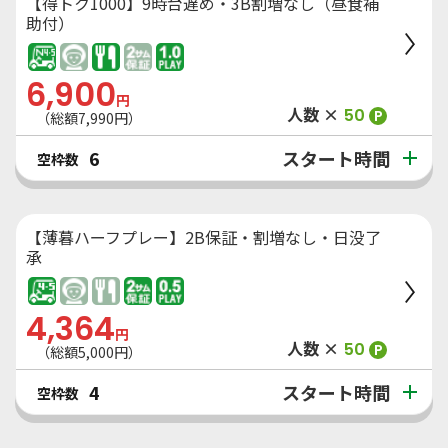
【得トク1000】9時台遅め・3B割増なし（昼食補
助付）
6,900
円
人数 ×
50
P
（総額
7,990
円）
スタート時間
6
空枠数
【薄暮ハーフプレー】2B保証・割増なし・日没了
承
4,364
円
人数 ×
50
P
（総額
5,000
円）
スタート時間
4
空枠数