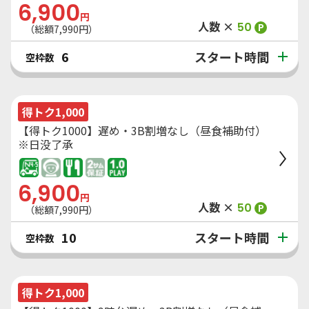
6,900
円
人数 ×
50
P
（総額
7,990
円）
スタート時間
6
空枠数
得トク1,000
【得トク1000】遅め・3B割増なし（昼食補助付）
※日没了承
6,900
円
人数 ×
50
P
（総額
7,990
円）
スタート時間
10
空枠数
得トク1,000