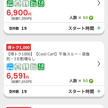
6,900
円
人数 ×
50
P
（総額
7,990
円）
スタート時間
19
空枠数
得トク1,000
【得トク1000】【Cool Cart】午後スルー・昼食
別・3Ｂ割増なし
6,591
円
人数 ×
50
P
（総額
7,650
円）
スタート時間
19
空枠数