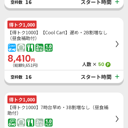
スタート時間
16
空枠数
得トク1,000
【得トク1000】【Cool Cart】遅め・2B割増なし
（昼食補助付）
8,410
円
人数 ×
50
P
（総額
9,651
円）
スタート時間
16
空枠数
得トク1,000
【得トク1000】7時台早め・3B割増なし（昼食補
助付）