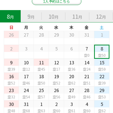
1人予約はこちら
8
9
10
11
12
月
月
月
月
月
日
月
火
水
木
金
土
26
27
28
29
30
31
1
2
3
4
5
6
7
8
空0
空50
9
10
11
12
13
14
15
空39
空12
空45
空17
空36
空24
空59
16
17
18
19
20
21
22
空52
空46
空50
空52
空62
空51
空39
23
24
25
26
27
28
29
空32
空54
空57
空56
空49
空46
空53
30
31
1
2
3
4
5
空48
空68
空63
空60
空61
空60
空62