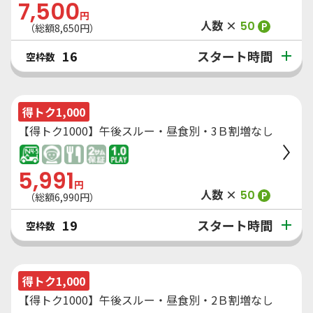
7,500
円
人数 ×
50
P
（総額
8,650
円）
スタート時間
16
空枠数
得トク1,000
【得トク1000】午後スルー・昼食別・3Ｂ割増なし
5,991
円
人数 ×
50
P
（総額
6,990
円）
スタート時間
19
空枠数
得トク1,000
【得トク1000】午後スルー・昼食別・2Ｂ割増なし