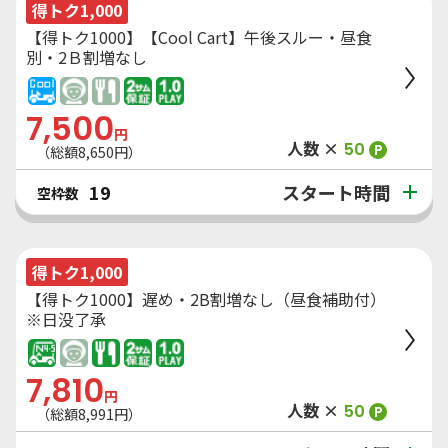
得トク1,000
【得トク1000】【Cool Cart】午後スルー・昼食
別・2Ｂ割増なし
7,500
円
人数 ×
50
P
（総額
8,650
円）
スタート時間
19
空枠数
得トク1,000
【得トク1000】遅め・2B割増なし（昼食補助付）
※日没了承
7,810
円
人数 ×
50
P
（総額
8,991
円）