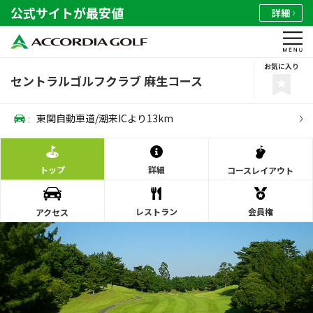
公式サイトが最安値
詳細
お気に入り
セントラルゴルフクラブ 麻生コース
:
東関自動車道/潮来ICより13km
トップ
詳細
コース
レイアウト
レストラン
会員権
アクセス