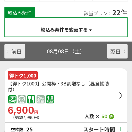
22
件
絞込み条件
該当プラン：
絞込み条件を変更する
前日
08月08日（土）
翌日
得トク1,000
【得トク1000】公開枠・3B割増なし（昼食補助
付）
6,900
円
人数 ×
50
P
（総額
7,990
円）
スタート時間
25
空枠数