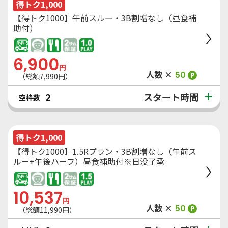
得トク1,000
【得トク1000】午前スルー・3B割増なし（昼食補
助付）
6,900
円
人数 ×
50
P
（総額
7,990
円）
スタート時間
2
空枠数
得トク1,000
【得トク1000】1.5Rプラン・3B割増なし（午前ス
ルー+午後ハーフ）昼食補助付※日没了承
10,537
円
人数 ×
50
P
（総額
11,990
円）