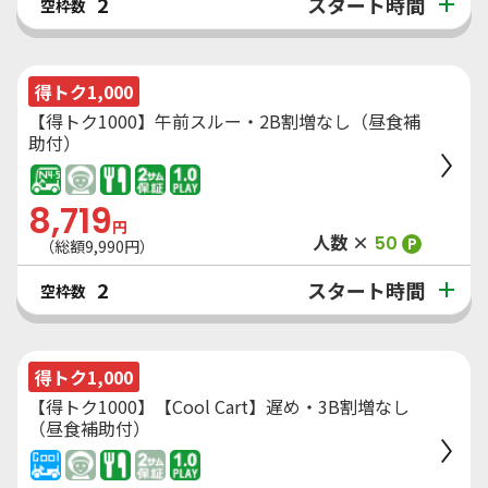
スタート時間
2
空枠数
得トク1,000
【得トク1000】午前スルー・2B割増なし（昼食補
助付）
8,719
円
人数 ×
50
P
（総額
9,990
円）
スタート時間
2
空枠数
得トク1,000
【得トク1000】【Cool Cart】遅め・3B割増なし
（昼食補助付）