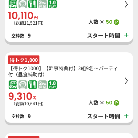
10,110
円
人数 ×
50
P
（総額
11,521
円）
スタート時間
9
空枠数
得トク1,000
【得トク1000】【幹事特典付】3組9名～パーティ
付（昼食補助付）
9,310
円
人数 ×
50
P
（総額
10,641
円）
スタート時間
9
空枠数