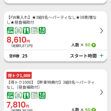
【FW乗入れ】★3組9名～パーティなし★3B割増な
し★昼食補助付
8,610
円
人数 ×
50
P
（総額
9,871
円）
スタート時間
25
空枠数
得トク1,000
【得トク1000】【幹事特典付】3組9名～パーティ
なし（昼食補助付）
7,810
円
人数 ×
50
P
（総額
8,991
円）