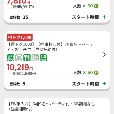
7,810
円
人数 ×
50
P
（総額
8,991
円）
スタート時間
25
空枠数
得トク1,000
【得トク1000】【幹事特典付】3組9名～パーテ
ィ・お土産付（昼食補助付）
10,219
円
人数 ×
50
P
（総額
11,640
円）
スタート時間
9
空枠数
【FW乗入れ】3組9名～パーティ付・3B割増なし
（昼食補助付）