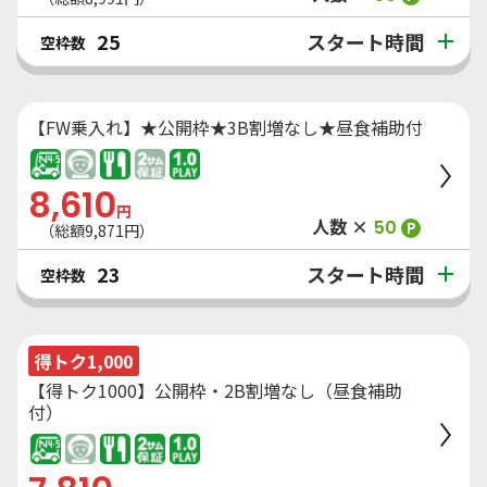
スタート時間
25
空枠数
【FW乗入れ】★公開枠★3B割増なし★昼食補助付
8,610
円
人数 ×
50
P
（総額
9,871
円）
スタート時間
23
空枠数
得トク1,000
【得トク1000】公開枠・2B割増なし（昼食補助
付）