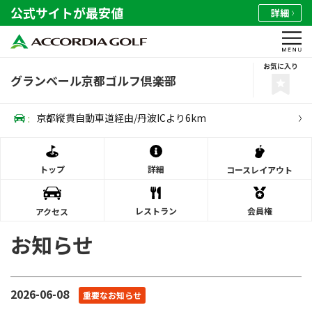
公式サイトが最安値
詳細
お気に入り
グランベール京都ゴルフ倶楽部
:
京都縦貫自動車道経由/丹波ICより6km
トップ
詳細
コース
レイアウト
レストラン
会員権
アクセス
お知らせ
2026-06-08
重要なお知らせ