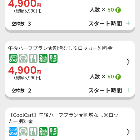
4,900
円
人数 ×
50
P
（総額
5,990
円）
スタート時間
3
空枠数
午後ハーフプラン★割増なし※ロッカー別料金
4,900
円
人数 ×
50
P
（総額
5,990
円）
スタート時間
2
空枠数
【CoolCart】午後ハーフプラン★割増なし※ロッ
カー別料金