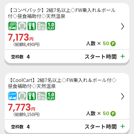
【コンペパック】2組7名以上◇FW乗入れ＆ボール
付◇昼食補助付◇天然温泉
7,173
円
人数 ×
50
P
（総額
8,490
円）
スタート時間
4
空枠数
【CoolCart】2組7名以上◇FW乗入れ＆ボール付◇
昼食補助付◇天然温泉
7,773
円
人数 ×
50
P
（総額
9,150
円）
スタート時間
4
空枠数