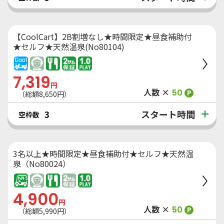
【CoolCart】2B割増なし★時間限定★昼食補助付
★セルフ★天然温泉(No80104)
7,319
円
人数 ×
50
P
（総額
8,650
円）
スタート時間
3
空枠数
3名以上★時間限定★昼食補助付★セルフ★天然温
泉（No80024）
4,900
円
人数 ×
50
P
（総額
5,990
円）