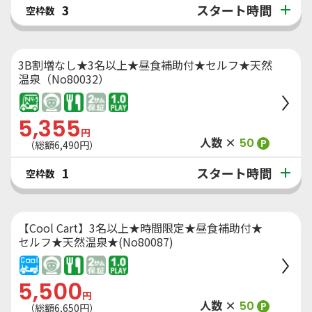
スタート時間
3
空枠数
3B割増なし★3名以上★昼食補助付★セルフ★天然
温泉（No80032）
5,355
円
人数 ×
50
P
（総額
6,490
円）
スタート時間
1
空枠数
【Cool Cart】3名以上★時間限定★昼食補助付★
セルフ★天然温泉★(No80087)
5,500
円
人数 ×
50
P
（総額
6,650
円）