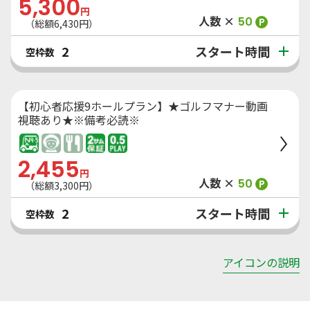
5,300
円
人数 ×
50
P
（総額
6,430
円）
スタート時間
2
空枠数
【初心者応援9ホールプラン】★ゴルフマナー動画
視聴あり★※備考必読※
2,455
円
人数 ×
50
P
（総額
3,300
円）
スタート時間
2
空枠数
アイコンの説明