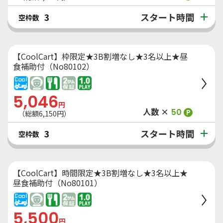
スタート時間
3
空枠数
【CoolCart】枠限定★3B割増なし★3名以上★昼
食補助付（No80102）
5,046
円
人数 ×
50
P
（総額
6,150
円）
スタート時間
3
空枠数
【CoolCart】時間限定★3B割増なし★3名以上★
昼食補助付（No80101）
5,500
円