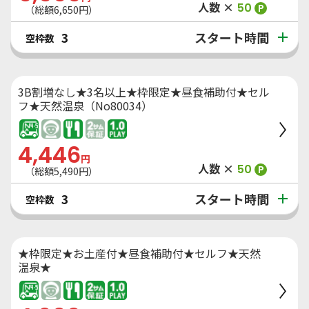
人数 ×
50
P
（総額
6,650
円）
スタート時間
3
空枠数
3B割増なし★3名以上★枠限定★昼食補助付★セル
フ★天然温泉（No80034）
4,446
円
人数 ×
50
P
（総額
5,490
円）
スタート時間
3
空枠数
★枠限定★お土産付★昼食補助付★セルフ★天然
温泉★