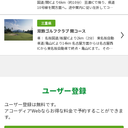
国道/関ICより6km（約10分） 芸濃ICで降り、県道
10号線を関方面へ。途中案内に従い左折してコー
スへ。 電車： JR関西本線・亀山駅 近鉄山田線・
津駅 タクシー： 亀山駅から10分 2,000円 津駅か
ら25分 4,500円
三重県
双鈴ゴルフクラブ 関コース
車： 名阪国道/板屋ICより2km（2分） 東名阪自動
車道/亀山ICより14km 名古屋方面からは名古屋西
ICから東名阪自動車で終点・亀山ICまで。 そのま
ま名阪国道に入り、関トンネルを抜けて2つ目のイ
ンター・板屋ICで降り、左折するとそのまま進入
路に直結してコース。 電車： JR関西本線・亀山駅
（JR関西本線・亀山駅下車） タクシー： 亀山駅か
ら約20分 5,000円
ユーザー登録
ユーザー登録は無料です。
アコーディアWebならお得な料金で予約することができま
す。