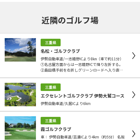
近隣のゴルフ場
三重県
名松・ゴルフクラブ
伊勢自動車道/一志嬉野ICより8㎞（車で約11分）
①名古屋方面からは一志嬉野ICで降り左折する。
②島田橋手前を右折しグリーンロードへ入り直
進。 ③セブンスリーGCを通り過ぎる形で約7km進
む。 ④案内看板のある交差点を右折、500ｍ先に
入口があります。 最寄り駅：近鉄山田線・伊勢中
三重県
川駅（タクシーで約20分）
エクセレントゴルフクラブ 伊勢大鷲コース
伊勢自動車道/久居ICより6km
三重県
霞ゴルフクラブ
車： 伊勢自動車道/芸濃ICより4km（約5分） 名阪