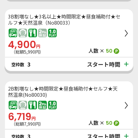
3B割増なし★3名以上★時間限定★昼食補助付★セ
ルフ★天然温泉（No80033）
4,900
円
人数 ×
50
P
（総額
5,990
円）
スタート時間
3
空枠数
2B割増なし★時間限定★昼食補助付★セルフ★天
然温泉(No80030)
6,719
円
人数 ×
50
P
（総額
7,990
円）
スタート時間
3
空枠数