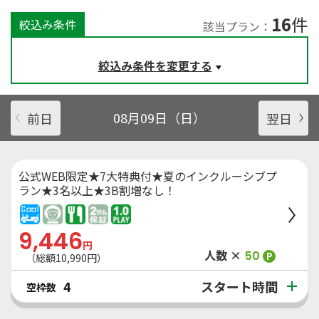
16
件
絞込み条件
該当プラン：
絞込み条件を変更する
前日
08月09日（日）
翌日
公式WEB限定★7大特典付★夏のインクルーシブプ
ラン★3名以上★3B割増なし！
9,446
円
人数 ×
50
P
（総額
10,990
円）
スタート時間
4
空枠数