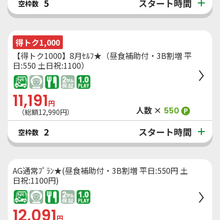
スタート時間
5
空枠数
得トク1,000
【得トク1000】8月ｾﾙﾌ★（昼食補助付・3B割増 平
日:550 土日祝:1100）
11,191
円
人数 ×
550
P
（総額
12,990
円）
スタート時間
2
空枠数
AG通常ﾌﾟﾗﾝ★(昼食補助付・3B割増 平日:550円 土
日祝:1100円)
12,091
円