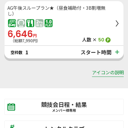
AG午後スループラン★（昼食補助付・3B割増無
し）
6,646
円
人数 ×
50
P
（総額
7,990
円）
スタート時間
1
空枠数
アイコンの説明
競技会日程・結果
メンバー様専用