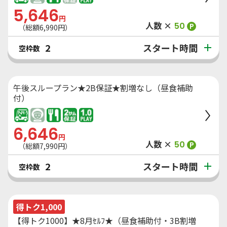
5,646
円
人数 ×
50
P
（総額
6,990
円）
スタート時間
2
空枠数
午後スループラン★2B保証★割増なし（昼食補助
付）
6,646
円
人数 ×
50
P
（総額
7,990
円）
スタート時間
2
空枠数
得トク1,000
【得トク1000】★8月ｾﾙﾌ★（昼食補助付・3B割増