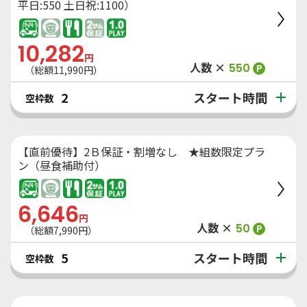
平日:550 土日祝:1100）
10,282
円
人数 ×
550
P
（総額
11,990
円）
スタート時間
2
空枠数
【直前優待】2Ｂ保証・割増なし ★組数限定プラ
ン（昼食補助付）
6,646
円
人数 ×
50
P
（総額
7,990
円）
スタート時間
5
空枠数