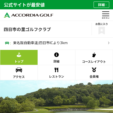
公式サイトが最安値
詳細
お気に入り
四日市の里ゴルフクラブ
:
東名阪自動車道/四日市ICより3km
トップ
詳細
コース
レイアウト
レストラン
会員権
アクセス