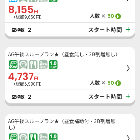
8,155
円
人数 ×
50
P
（総額
9,650
円）
スタート時間
2
空枠数
AG午後スループラン★（昼食無し・3B割増無し）
4,737
円
人数 ×
50
P
（総額
5,990
円）
スタート時間
2
空枠数
AG午後スループラン★（昼食補助付・3B割増無
し）