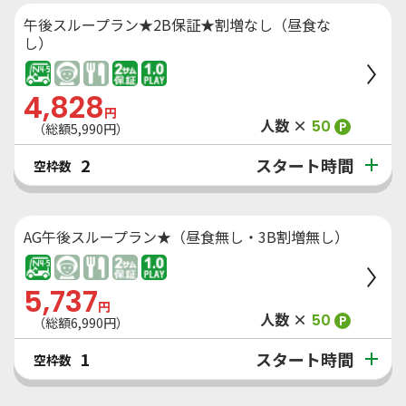
午後スループラン★2B保証★割増なし（昼食な
し）
4,828
円
人数 ×
50
P
（総額
5,990
円）
スタート時間
2
空枠数
AG午後スループラン★（昼食無し・3B割増無し）
5,737
円
人数 ×
50
P
（総額
6,990
円）
スタート時間
1
空枠数