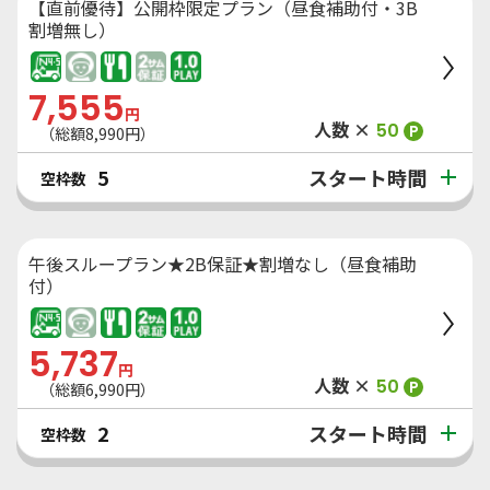
【直前優待】公開枠限定プラン（昼食補助付・3B
割増無し）
7,555
円
人数 ×
50
P
（総額
8,990
円）
スタート時間
5
空枠数
午後スループラン★2B保証★割増なし（昼食補助
付）
5,737
円
人数 ×
50
P
（総額
6,990
円）
スタート時間
2
空枠数