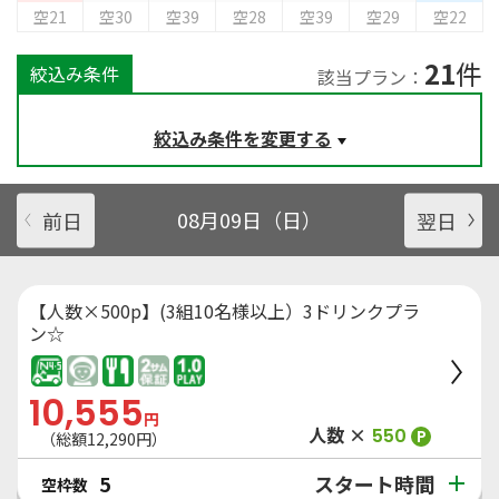
空21
空30
空39
空28
空39
空29
空22
21
件
絞込み条件
該当プラン：
絞込み条件を変更する
前日
08月09日（日）
翌日
【人数×500p】(3組10名様以上）3ドリンクプラ
ン☆
10,555
円
人数 ×
550
P
（総額
12,290
円）
スタート時間
5
空枠数