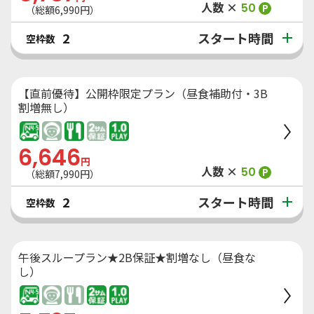
人数 ×
50
P
（総額
6,990
円）
スタート時間
2
空枠数
【直前優待】公開枠限定プラン（昼食補助付・3B
割増無し）
6,646
円
人数 ×
50
P
（総額
7,990
円）
スタート時間
2
空枠数
午後スループラン★2B保証★割増なし（昼食な
し）