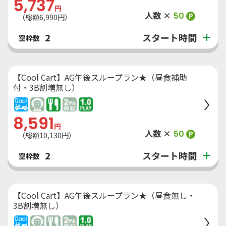
5,737
円
人数 ×
50
P
（総額
6,990
円）
スタート時間
2
空枠数
【Cool Cart】AG午後スループラン★（昼食補助
付・3B割増無し）
8,591
円
人数 ×
50
P
（総額
10,130
円）
スタート時間
2
空枠数
【Cool Cart】AG午後スループラン★（昼食無し・
3B割増無し）