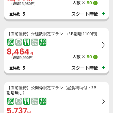
人数 ×
50
P
（総額
13,980
円）
スタート時間
5
空枠数
【直前優待】☆組数限定プラン (3B割増 1100円)
8,464
円
人数 ×
50
P
（総額
9,990
円）
スタート時間
5
空枠数
【直前優待】公開枠限定プラン（昼食補助付・3B
割増無し）
5,737
円